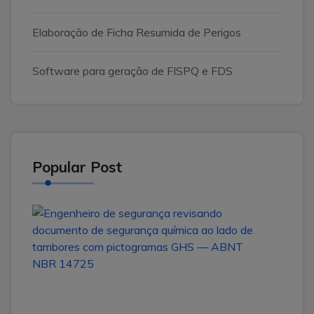
Elaboração de Ficha Resumida de Perigos
Software para geração de FISPQ e FDS
Popular Post
ABN
NBR
1472
no
Brasil
com
o