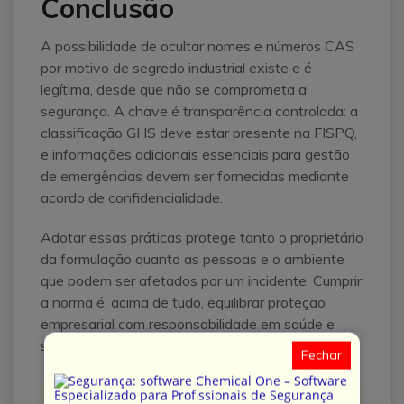
Conclusão
A possibilidade de ocultar nomes e números CAS
por motivo de segredo industrial existe e é
legítima, desde que não se comprometa a
segurança. A chave é transparência controlada: a
classificação GHS deve estar presente na FISPQ,
e informações adicionais essenciais para gestão
de emergências devem ser fornecidas mediante
acordo de confidencialidade.
Adotar essas práticas protege tanto o proprietário
da formulação quanto as pessoas e o ambiente
que podem ser afetados por um incidente. Cumprir
a norma é, acima de tudo, equilibrar proteção
empresarial com responsabilidade em saúde e
segurança.
Fechar