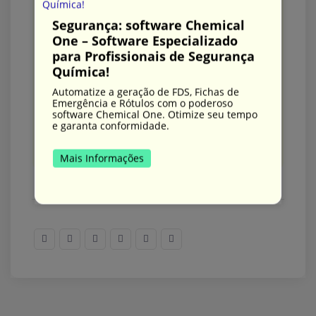
Segurança: software Chemical
Segurança do Trabalho Eficiente:
One – Software Especializado
Descubra o Potencial do
para Profissionais de Segurança
software Chemical One!
Química!
Proteja sua equipe com eficiência
utilizando o Chemical One. Automatize a
Automatize a geração de FDS, Fichas de
geração de FDS, Fichas de Emergência e
Emergência e Rótulos com o poderoso
Rótulos.
software Chemical One. Otimize seu tempo
e garanta conformidade.
Mais Informações
Mais Informações