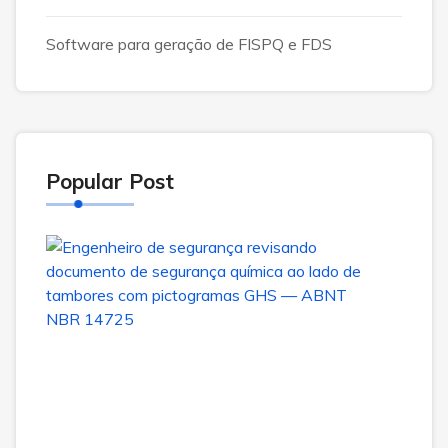
Software para geração de FISPQ e FDS
Popular Post
ABN
NBR
1472
no
Brasil
com
o
14
de