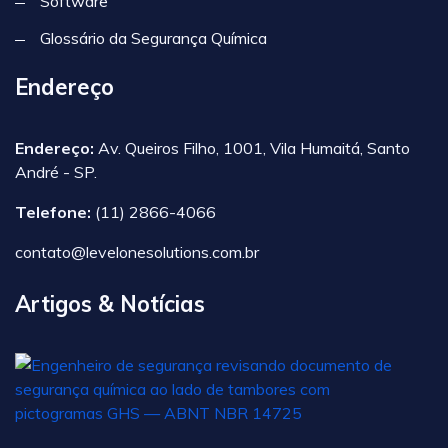
Software
Glossário da Segurança Química
Endereço
Endereço:
Av. Queiros Filho, 1001, Vila Humaitá, Santo
André - SP.
Telefone:
(11) 2866-4066
contato@levelonesolutions.com.br
Artigos & Notícias
A
N
1
n