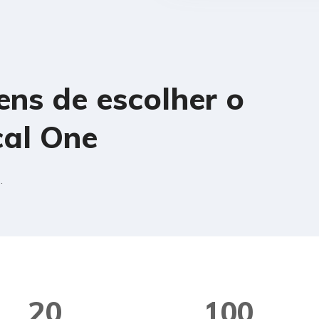
Perigo por aspiração (categor
ns de escolher o
Perigoso ao meio aquáti
al One
Solicitar Orçamento
.
20
+
100
MIL