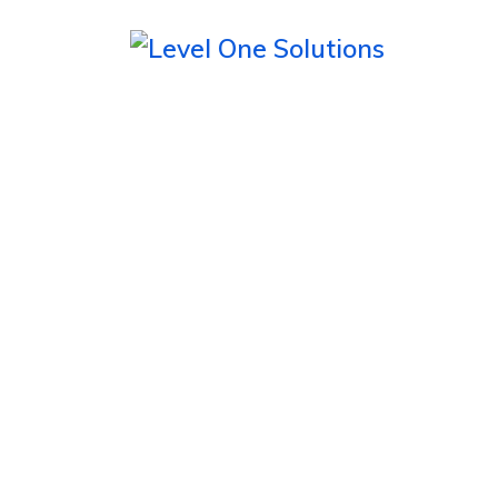
SDS
Safety data sheets
A Level One, elabora, revisa e adéqu