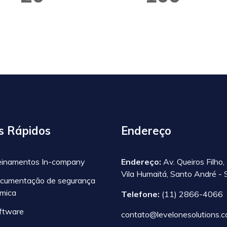
issionais Qualificados
Documentos Gerad
s Rápidos
Endereço
einamentos In-company
Endereço:
Av. Queiros Filho,
Vila Humaitá, Santo André - 
cumentação de segurança
ímica
Telefone:
(11) 2866-4066
ftware
contato@levelonesolutions.c