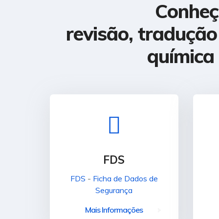
Conheça
revisão, traduçã
química
FDS
FDS
-
Ficha de Dados de
Segurança
Mais Informações