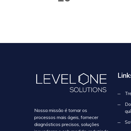
Anos De Experiência
Prof
Link
Tr
Do
Nossa missão é tornar os
qu
processos mais ágeis, fornecer
So
diagnósticos precisos, soluções