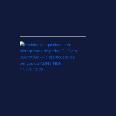
o
14
de
julho
de
2026
Classificação
de
Perigos
segundo
a
ABNT
NBR
21
de
julho
de
2026