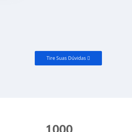
mm²/s a 40 °C
≥ 10% de ingredientes da categoria
ia 2)
2 e viscosidade cinemática ≤ 14
mm²/s a 40 °C
co
≥ 1,0%
Tire Suas Dúvidas
+
1000
+