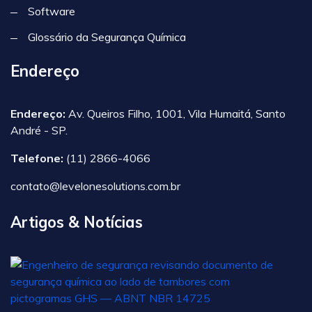
Software
Glossário da Segurança Química
Endereço
Endereço:
Av. Queiros Filho, 1001, Vila Humaitá, Santo
André - SP.
Telefone:
(11) 2866-4066
contato@levelonesolutions.com.br
Artigos & Notícias
A
N
1
n