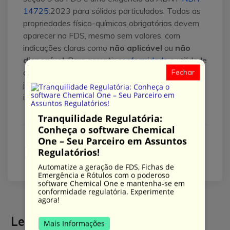
14725
:2023 para sólidos particulados. Todas as
propriedades físico-químicas obrigatórias devem
aparecer na FDS, mesmo sem valores, com
indicações claras como
não aplicável
ou
não
disponível
. Para garantir
conformidade
e utilidade
da FDS, prefira documentar o que se sabe,
Fechar
justificar lacunas e planejar a obtenção de dados
inexistentes.
Tranquilidade Regulatória:
Conheça o software Chemical
One – Seu Parceiro em Assuntos
Regulatórios!
Automatize a geração de FDS, Fichas de
Emergência e Rótulos com o poderoso
software Chemical One e mantenha-se em
conformidade regulatória. Experimente
agora!
Leave Comment
Mais Informações