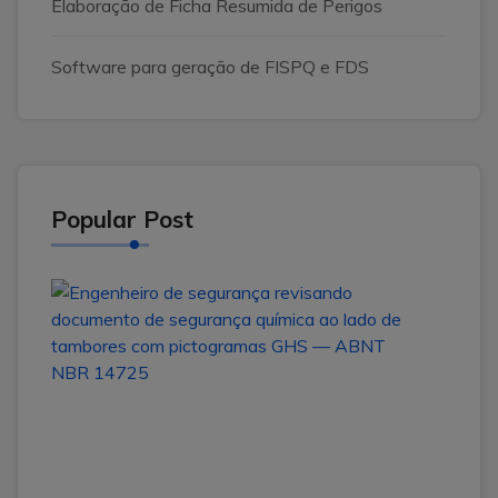
Elaboração de Ficha Resumida de Perigos
Software para geração de FISPQ e FDS
Popular Post
ABN
NBR
1472
no
Brasil
com
o
14
de