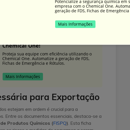
obrigatórias. Isso não só facilita a identificação
Potencialize a segurança química em 
empresa com o Chemical One. Automa
 a conformidade com normas internacionais,
geração de FDS, Fichas de Emergência 
ransporte seguro.
Mais Informações
Segurança do Trabalho Eficiente:
Descubra o Potencial do software
Chemical One!
Proteja sua equipe com eficiência utilizando o
Chemical One. Automatize a geração de FDS,
Fichas de Emergência e Rótulos.
Mais Informações
ssária para Exportação
dos estejam em ordem é crucial para a
s. Entre os documentos essenciais, destaca-se a
de Produtos Químicos (
FISPQ
)
. Esta ficha