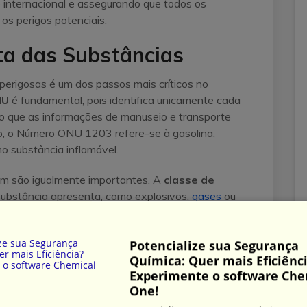
io internacional e assegurando que todos os
s perigos potenciais.
ta das Substâncias
 perigosas é um dos passos mais críticos no
NU
é fundamental, pois identifica unicamente cada
do que as informações de manuseio e transporte
lo, o Número ONU 1203 refere-se à gasolina,
o substância inflamável.
em são igualmente importantes. A
classe de
 substância apresenta, como explosivos,
gases
ou
alagem
indica o nível de perigo e ajuda a
e manuseio. Por exemplo, substâncias no Grupo
Potencialize sua Segurança
xigem precauções adicionais.
Química: Quer mais Eficiênc
Experimente o software Che
ciais para comunicar os riscos associados. Os
One!
hama para inflamáveis ou a caveira para