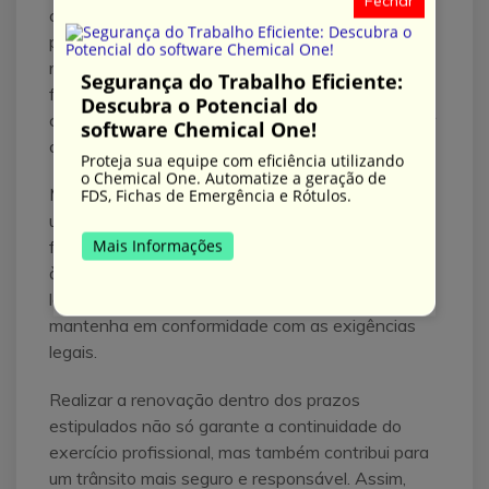
Fechar
com menos de 70 anos. Para aqueles que
possuem 70 anos ou mais, a validade do exame é
reduzida para
1 ano e 6 meses
. Esses prazos
Segurança do Trabalho Eficiente:
foram estabelecidos para assegurar que os
Descubra o Potencial do
condutores estejam periodicamente aptos a dirigir
software Chemical One!
com segurança.
Proteja sua equipe com eficiência utilizando
o Chemical One. Automatize a geração de
Manter a regularidade no exame toxicológico é
FDS, Fichas de Emergência e Rótulos.
uma responsabilidade crucial do condutor. É
Mais Informações
fundamental que os motoristas estejam atentos
às datas de vencimento para evitar sanções
legais e garantir que a sua habilitação se
mantenha em conformidade com as exigências
legais.
Realizar a renovação dentro dos prazos
estipulados não só garante a continuidade do
exercício profissional, mas também contribui para
um trânsito mais seguro e responsável. Assim,