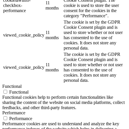
cookielawinfo-
Cookie Consent plugin. The
11
checkbox-
cookie is used to store the user
months
performance
consent for the cookies in the
category "Performance".
The cookie is set by the GDPR
Cookie Consent plugin and is
11
used to store whether or not user
viewed_cookie_policy
months
has consented to the use of
cookies. It does not store any
personal data.
The cookie is set by the GDPR
Cookie Consent plugin and is
11
used to store whether or not user
viewed_cookie_policy
months
has consented to the use of
cookies. It does not store any
personal data.
Functional
Functional
Functional cookies help to perform certain functionalities like
sharing the content of the website on social media platforms, collect
feedbacks, and other third-party features.
Performance
Performance
Performance cookies are used to understand and analyze the key
performance indexes of the website which helps in delivering a