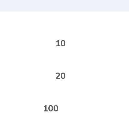
+
10
Anos De Experiência
+
20
Profissionais Qualificados
MIL+
100
Documentos Gerados