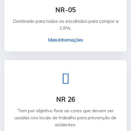
segurança além do conhecimento pleno de
auxiliando no plano de abandono, identificando
placas ou sinais luminosos afim de manter a
NR-05
produtos perigosos
e reconhecendo seus riscos
ordem e a segurança em caso de emergência.
ou prestando os primeiros socorros, visando
Destinado para todos os escolhidos para compor a
preservar a vida e o patrimônio.
CIPA.
Solicitar Orçamento
Mais Informações
Solicitar Orçamento
NR 26
Tem por objetivo fixar as cores que devem ser
usadas nos locais de trabalho para prevenção de
acidentes.