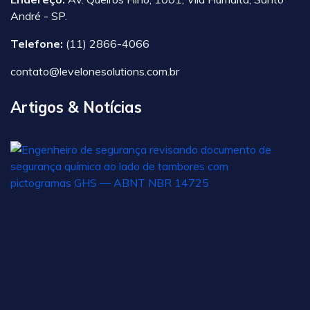
André - SP.
Telefone:
(11) 2866-4066
contato@levelonesolutions.com.br
Artigos & Notícias
A
N
1
n
Br
c
o
1
d
ju
d