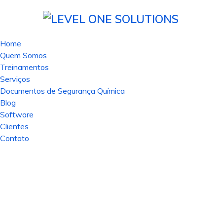
Home
Quem Somos
TREINAMENTO IN COMPANY
Treinamentos
Serviços
TREINAMENTO
Documentos de Segurança Química
Blog
DA NR 23
Software
Clientes
Contato
O treinamento in
company NR-23 é
de caráter
obrigatório a todos
os funcionários de
acordo com a