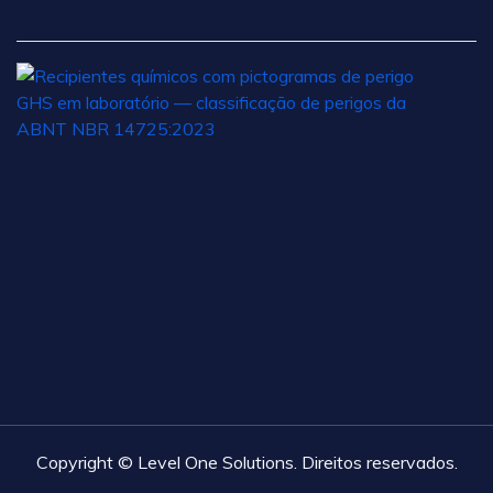
2
C
d
P
s
a
A
N
2
d
ju
d
2
Copyright © Level One Solutions. Direitos reservados.