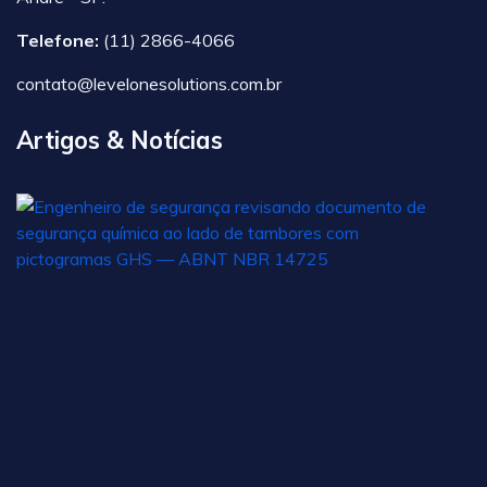
Telefone:
(11) 2866-4066
contato@levelonesolutions.com.br
Artigos & Notícias
A
N
1
n
Br
c
o
1
d
ju
d
2