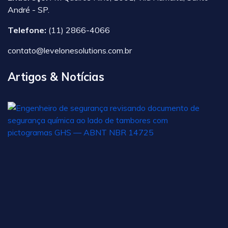
André - SP.
Telefone:
(11) 2866-4066
contato@levelonesolutions.com.br
Artigos & Notícias
A
N
1
n
Br
c
o
1
d
ju
d