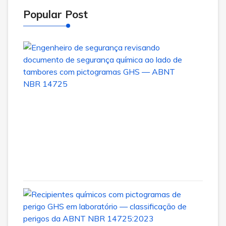
Popular Post
ABN
NBR
1472
no
Brasil
com
o
14
de
julho
de
2026
Class
de
Peri