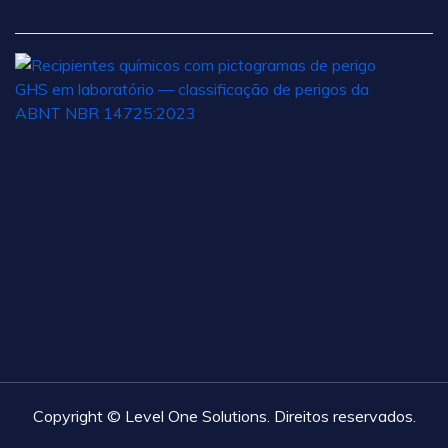
2
C
d
P
s
a
A
N
2
d
ju
d
2
Copyright © Level One Solutions. Direitos reservados.